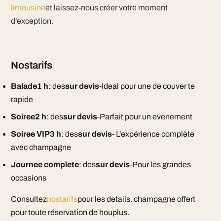
limousine
et laissez-nous créer votre moment
d'exception.
Nostarifs
Balade1 h
: des
sur devis
-Ideal pour une de couver te
rapide
Soiree2 h
: des
sur devis
-Parfait pour un evenement
Soiree VIP3 h
: des
sur devis
- L'expérience complète
avec champagne
Journee complete
: des
sur devis
-Pour les grandes
occasions
Consultez
nostarifs
pour les details. champagne offert
pour toute réservation de houplus.