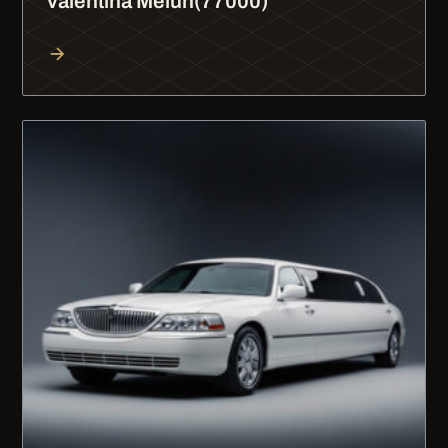
valentina Melun(77000)