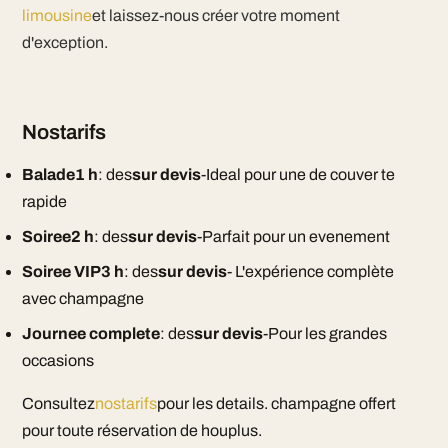
limousine
et laissez-nous créer votre moment
d'exception.
Nostarifs
Balade1 h
: des
sur devis
-Ideal pour une de couver te
rapide
Soiree2 h
: des
sur devis
-Parfait pour un evenement
Soiree VIP3 h
: des
sur devis
- L'expérience complète
avec champagne
Journee complete
: des
sur devis
-Pour les grandes
occasions
Consultez
nostarifs
pour les details. champagne offert
pour toute réservation de houplus.