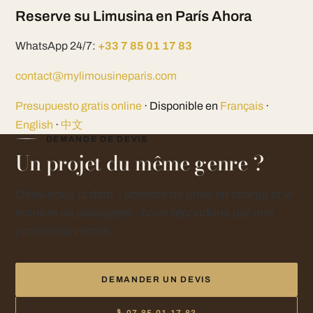
Reserve su Limusina en París Ahora
WhatsApp 24/7:
+33 7 85 01 17 83
contact@mylimousineparis.com
Presupuesto gratis online
· Disponible en
Français
·
English
·
中文
DEMANDE DE DEVIS
Un projet du même genre ?
Dites-nous la date, l’adresse de prise en charge et le
nombre de passagers : nous répondons par une
proposition écrite.
DEMANDER UN DEVIS