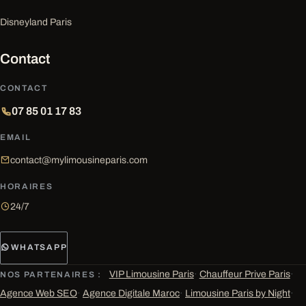
Disneyland Paris
Contact
CONTACT
07 85 01 17 83
EMAIL
contact@mylimousineparis.com
HORAIRES
24/7
WHATSAPP
VIP Limousine Paris
·
Chauffeur Prive Paris
·
NOS PARTENAIRES :
Agence Web SEO
·
Agence Digitale Maroc
·
Limousine Paris by Night
·