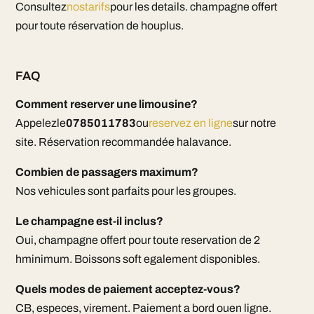
Consultez
nostarifs
pour les details. champagne offert
pour toute réservation de houplus.
FAQ
Comment reserver une limousine?
Appelezle
0785011783
ou
reservez en ligne
sur notre
site. Réservation recommandée halavance.
Combien de passagers maximum?
Nos vehicules sont parfaits pour les groupes.
Le champagne est-il inclus?
Oui, champagne offert pour toute reservation de 2
hminimum. Boissons soft egalement disponibles.
Quels modes de paiement acceptez-vous?
CB, especes, virement. Paiement a bord ouen ligne.