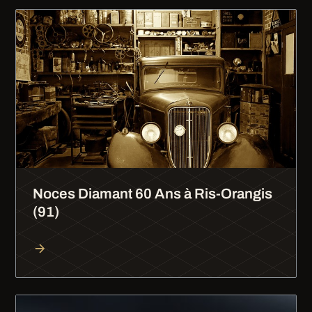
Noces Diamant 60 Ans à Ris-Orangis
(91)