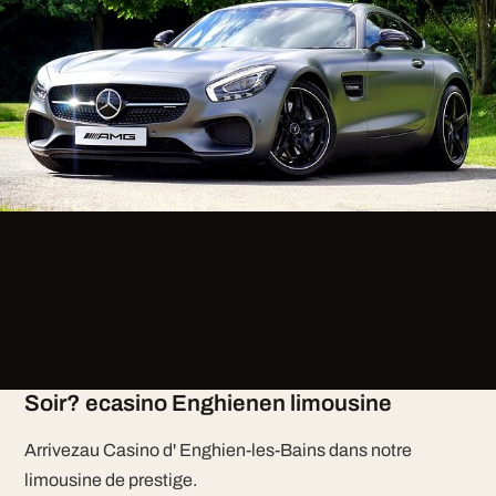
Soir? ecasino Enghienen limousine
Arrivezau Casino d' Enghien-les-Bains dans notre
limousine de prestige.