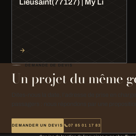
Lieusaint(77127) | My Li
DEMANDE DE DEVIS
Un projet du même g
Dites-nous la date, l’adresse de prise en charg
passagers : nous répondons par une proposition
DEMANDER UN DEVIS
07 85 01 17 83