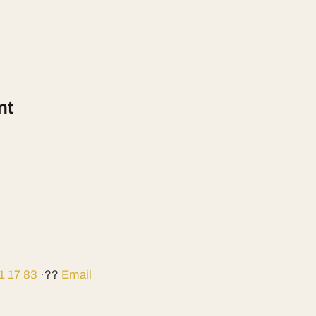
nt
1 17 83
·??
Email