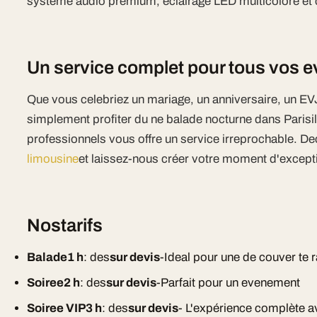
systeme audio premium, eclairage LED multicolore et cl
Un service complet pour tous vos
Que vous celebriez un mariage, un anniversaire, un EV
simplement profiter du ne balade nocturne dans Parisi
professionnels vous offre un service irreprochable. D
limousine
et laissez-nous créer votre moment d'except
Nostarifs
Balade1 h
: des
sur devis
-Ideal pour une de couver te 
Soiree2 h
: des
sur devis
-Parfait pour un evenement
Soiree VIP3 h
: des
sur devis
- L'expérience complète