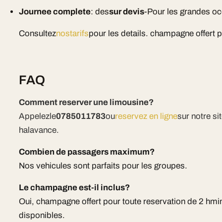
Journee complete
: des
sur devis
-Pour les grandes o
Consultez
nostarifs
pour les details. champagne offert 
FAQ
Comment reserver une limousine?
Appelezle
0785011783
ou
reservez en ligne
sur notre s
halavance.
Combien de passagers maximum?
Nos vehicules sont parfaits pour les groupes.
Le champagne est-il inclus?
Oui, champagne offert pour toute reservation de 2 hm
disponibles.