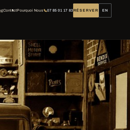
og
Contact
Pourquoi Nous
07 85 01 17 83
RÉSERVER
EN