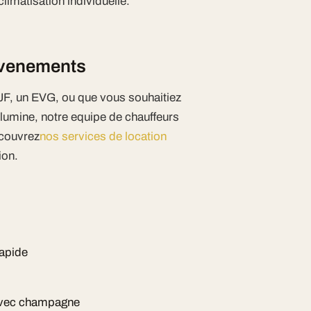
imatisation individuelle.
 evenements
JF, un EVG, ou que vous souhaitiez
llumine, notre equipe de chauffeurs
ecouvrez
nos services de location
ion.
rapide
 avec champagne