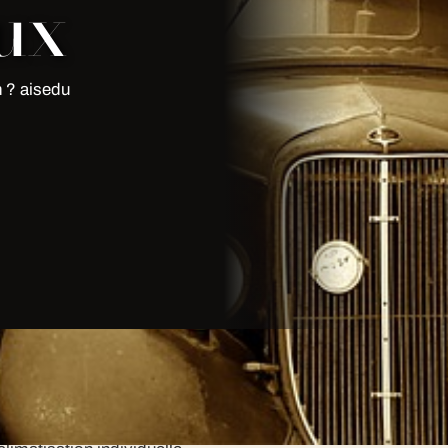
ux
n ? aisedu
is?
le est equipe de bar a champagne,