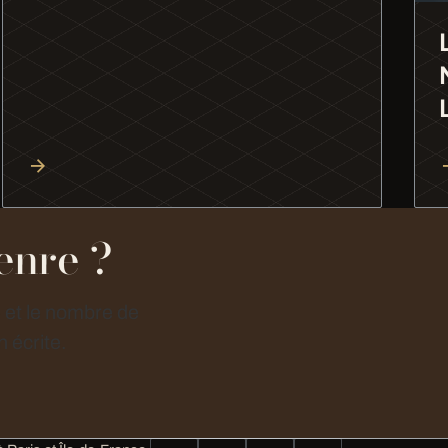
enre ?
e et le nombre de
 écrite.