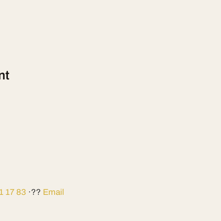
nt
1 17 83
·??
Email