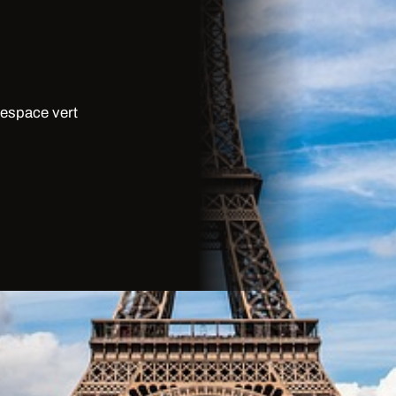
 espace vert
is?
le est equipe de bar a champagne,