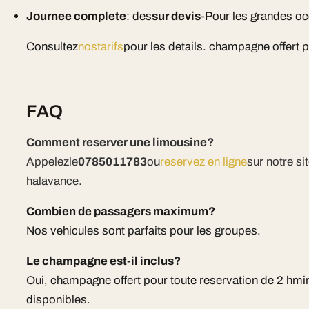
Journee complete
: des
sur devis
-Pour les grandes o
Consultez
nostarifs
pour les details. champagne offert 
FAQ
Comment reserver une limousine?
Appelezle
0785011783
ou
reservez en ligne
sur notre s
halavance.
Combien de passagers maximum?
Nos vehicules sont parfaits pour les groupes.
Le champagne est-il inclus?
Oui, champagne offert pour toute reservation de 2 hm
disponibles.