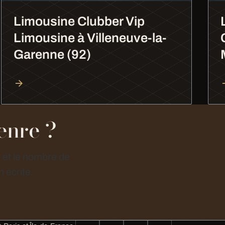
Limousine Clubber Vip
Limousine à Villeneuve-la-
Garenne (92)
enre ?
e et le nombre de
 écrite.