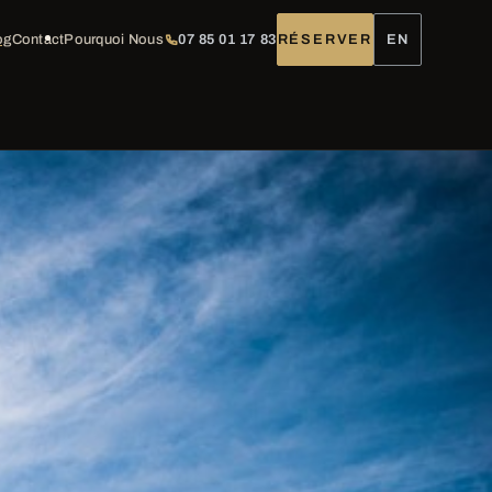
og
Contact
Pourquoi Nous
07 85 01 17 83
RÉSERVER
EN