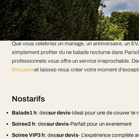
systeme audio premium, eclairage LED multicolore et cl
Un service complet pour tous vos
Que vous celebriez un mariage, un anniversaire, un EV
simplement profiter du ne balade nocturne dans Parisi
professionnels vous offre un service irreprochable. D
limousine
et laissez-nous créer votre moment d'except
Nostarifs
Balade1 h
: des
sur devis
-Ideal pour une de couver te 
Soiree2 h
: des
sur devis
-Parfait pour un evenement
Soiree VIP3 h
: des
sur devis
- L'expérience complète