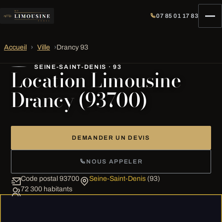
07 85 01 17 83
Accueil
›
Ville
›
Drancy 93
SEINE-SAINT-DENIS · 93
Location Limousine
Drancy (93700)
DEMANDER UN DEVIS
NOUS APPELER
Code postal 93700
Seine-Saint-Denis
(93)
72 300 habitants