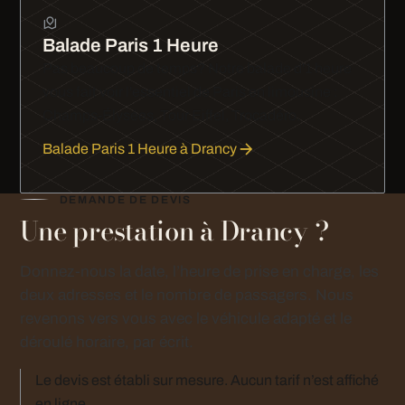
Balade Paris 1 Heure
Pas beaucoup de temps? Notre balade d'1 heure
vous fait voir l'essentiel de Paris en limousine :
Champs-Élysées, Tour Eiffel, Trocadéro.
Balade Paris 1 Heure à Drancy
DEMANDE DE DEVIS
Une prestation à Drancy ?
Donnez-nous la date, l’heure de prise en charge, les
deux adresses et le nombre de passagers. Nous
revenons vers vous avec le véhicule adapté et le
déroulé horaire, par écrit.
Le devis est établi sur mesure. Aucun tarif n’est affiché
en ligne.