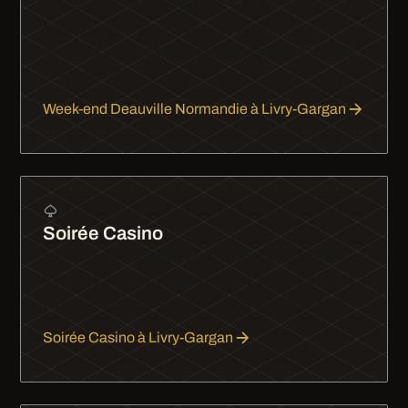
Deauville en limousine, c'est 2 h de trajet qui
passent vite. Plage, casino, planches : le chic
normand vous attend, chauffeur à disposition tout
le week-end.
Week-end Deauville Normandie à Livry-Gargan
Soirée Casino
Soirée casino à Enghien-les-Bains en limousine.
Arrivez comme un high roller, profitez de la nuit et
repartez sereinement avec votre chauffeur privé.
Soirée Casino à Livry-Gargan