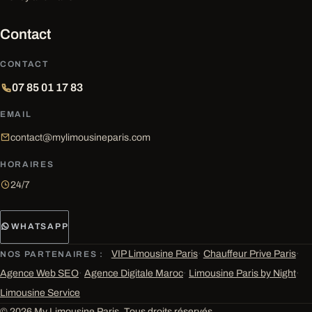
Contact
CONTACT
07 85 01 17 83
EMAIL
contact@mylimousineparis.com
HORAIRES
24/7
WHATSAPP
VIP Limousine Paris
·
Chauffeur Prive Paris
·
NOS PARTENAIRES :
Agence Web SEO
·
Agence Digitale Maroc
·
Limousine Paris by Night
·
Limousine Service
© 2026 My Limousine Paris. Tous droits réservés.