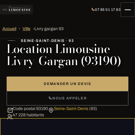
07 85 01 17 83
Accueil
›
Ville
›
Livry gargan 93
SEINE-SAINT-DENIS · 93
Location Limousine
Livry-Gargan (93190)
DEMANDER UN DEVIS
NOUS APPELER
Code postal 93190
Seine-Saint-Denis
(93)
47 228 habitants