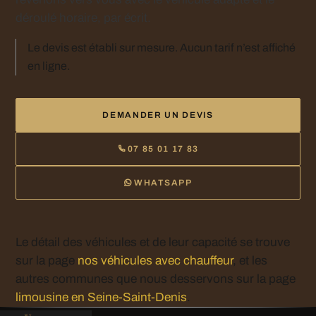
déroulé horaire, par écrit.
Le devis est établi sur mesure. Aucun tarif n’est affiché
en ligne.
DEMANDER UN DEVIS
07 85 01 17 83
WHATSAPP
Le détail des véhicules et de leur capacité se trouve
sur la page
nos véhicules avec chauffeur
, et les
autres communes que nous desservons sur la page
limousine en Seine-Saint-Denis
.