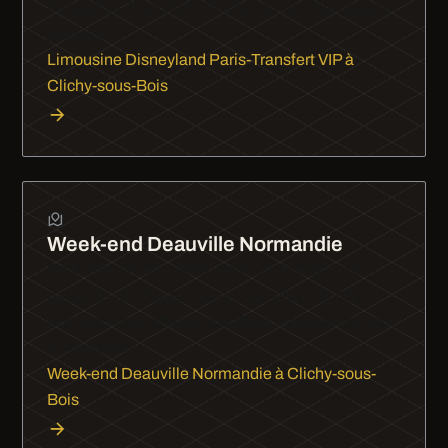
tranquilles. Transfert VIP aller-retour, champagne
pour les…
Limousine Disneyland Paris-Transfert VIP à
Clichy-sous-Bois
Week-end Deauville Normandie
Deauville en limousine, c'est 2 h de trajet qui
passent vite. Plage, casino, planches : le chic
normand vous attend, chauffeur à disposition tout
le week-end.
Week-end Deauville Normandie à Clichy-sous-
Bois