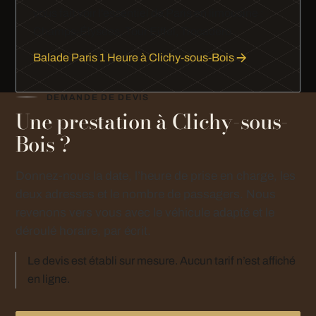
vous fait voir l'essentiel de Paris en limousine :
Champs-Élysées, Tour Eiffel, Trocadéro.
Balade Paris 1 Heure à Clichy-sous-Bois
DEMANDE DE DEVIS
Une prestation à Clichy-sous-
Bois ?
Donnez-nous la date, l’heure de prise en charge, les
deux adresses et le nombre de passagers. Nous
revenons vers vous avec le véhicule adapté et le
déroulé horaire, par écrit.
Le devis est établi sur mesure. Aucun tarif n’est affiché
en ligne.