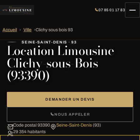
07 85 01 17 83
Accueil
›
Ville
›
Clichy sous bois 93
SEINE-SAINT-DENIS · 93
Location Limousine
Clichy-sous-Bois
(93390)
DEMANDER UN DEVIS
NOUS APPELER
Code postal 93390
Seine-Saint-Denis
(93)
29 354 habitants