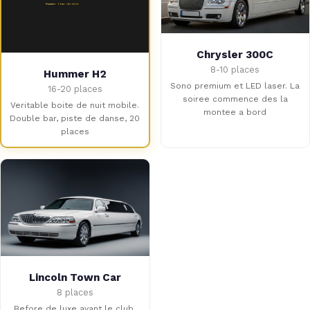
Chrysler 300C
8-10 places
Hummer H2
Sono premium et LED laser. La
16-20 places
soiree commence des la
Veritable boite de nuit mobile.
montee a bord
Double bar, piste de danse, 20
places
Lincoln Town Car
8 places
Before de luxe avant le club.