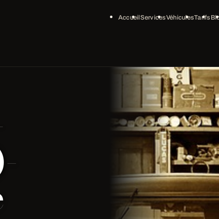
Accueil
Services
Véhicules
Tarifs
Bl
-
)-
e