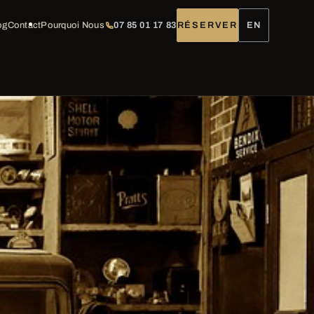
og
Contact
Pourquoi Nous
07 85 01 17 83
RÉSERVER
EN