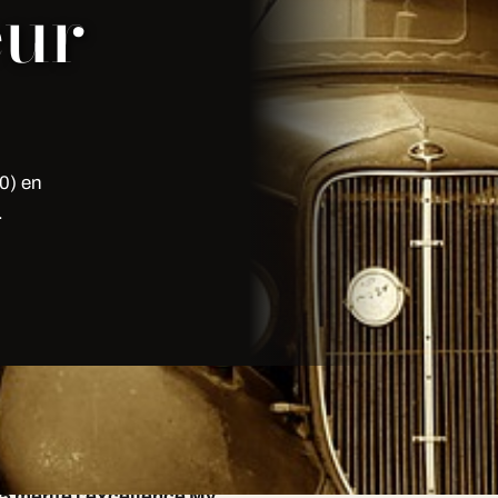
eur
0) en
.
oret 95 à Saint-Leu-la-Forêt : 7j/7,
est mobilisée.
5 mérite l'excellence My