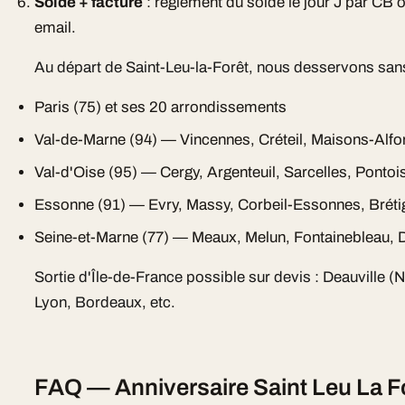
Solde + facture
: règlement du solde le jour J par CB 
email.
Au départ de Saint-Leu-la-Forêt, nous desservons san
Paris (75) et ses 20 arrondissements
Val-de-Marne (94) — Vincennes, Créteil, Maisons-Alfo
Val-d'Oise (95) — Cergy, Argenteuil, Sarcelles, Pontoi
Essonne (91) — Evry, Massy, Corbeil-Essonnes, Bréti
Seine-et-Marne (77) — Meaux, Melun, Fontainebleau, D
Sortie d'Île-de-France possible sur devis : Deauville (
Lyon, Bordeaux, etc.
FAQ — Anniversaire Saint Leu La Fo