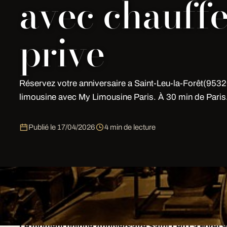
avec chauff
prive
Réservez votre anniversaire a Saint-Leu-la-Forêt(9532
limousine avec My Limousine Paris. À 30 min de Paris
Publié le
17/04/2026
4 min de lecture
Disponibilité maximale pour Anniversaire Saint Leu La F
24h/24, week-ends, jours fériés, nuits — notre équipe 
Le moment unique Anniversaire Saint Leu La Foret 9