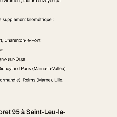
ou virement, facture envoyée par
s supplément kilométrique :
rt, Charenton-le-Pont
se
gny-sur-Orge
isneyland Paris (Marne-la-Vallée)
Normandie), Reims (Marne), Lille,
ret 95 à Saint-Leu-la-