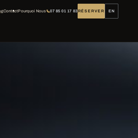
og
Contact
Pourquoi Nous
07 85 01 17 83
RÉSERVER
EN