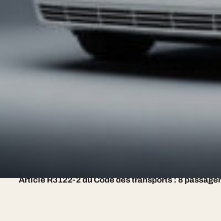
premium 7j/7, chauffeur en costume, devis sous 2h au 
Notre flotte premium
Hummer H2 Limousine — 8 places, sur devis
Chrysler 300C Stretch — 8 places, sur devis
Lincoln Town Car (blanche/noire) — 7 places, sur devi
Lincoln Navigator L — 8 places, sur devis
Pink Limousine — 8 places, sur devis
Mercedes V-Class Luxury Van — 7 places, sur devis
Article R3122-2 du Code des transports : 8 passage