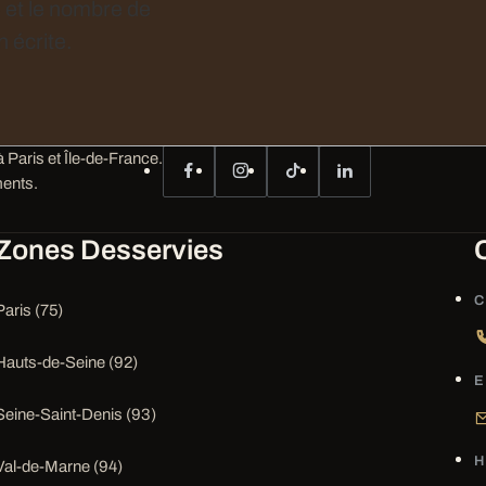
e et le nombre de
 écrite.
 Paris et Île-de-France.
ents.
Zones Desservies
C
Paris (75)
Hauts-de-Seine (92)
E
Seine-Saint-Denis (93)
H
Val-de-Marne (94)