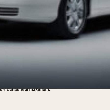
07 85 01 17 83.
s
rs + 1 chauffeur maximum.