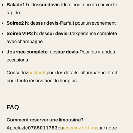
Balade1 h
: des
sur devis
-Ideal pour une de couver te
rapide
Soiree2 h
: des
sur devis
-Parfait pour un evenement
Soiree VIP3 h
: des
sur devis
- L'expérience complète
avec champagne
Journee complete
: des
sur devis
-Pour les grandes
occasions
Consultez
nostarifs
pour les details. champagne offert
pour toute réservation de houplus.
FAQ
Comment reserver une limousine?
Appelezle
0785011783
ou
reservez en ligne
sur notre