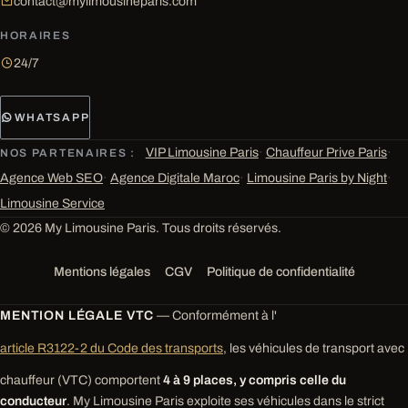
contact@mylimousineparis.com
HORAIRES
24/7
WHATSAPP
VIP Limousine Paris
·
Chauffeur Prive Paris
·
NOS PARTENAIRES :
Agence Web SEO
·
Agence Digitale Maroc
·
Limousine Paris by Night
·
Limousine Service
© 2026 My Limousine Paris. Tous droits réservés.
Mentions légales
CGV
Politique de confidentialité
MENTION LÉGALE VTC
— Conformément à l'
article R3122-2 du Code des transports
, les véhicules de transport avec
chauffeur (VTC) comportent
4 à 9 places, y compris celle du
conducteur
. My Limousine Paris exploite ses véhicules dans le strict