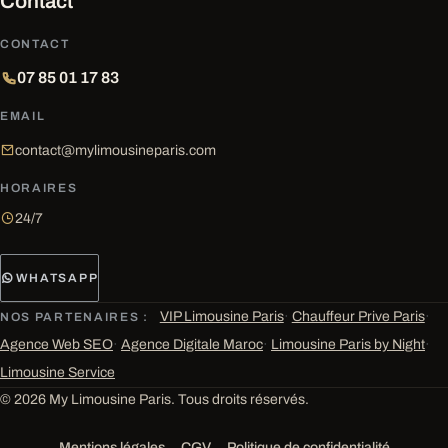
Contact
CONTACT
07 85 01 17 83
EMAIL
contact@mylimousineparis.com
HORAIRES
24/7
WHATSAPP
VIP Limousine Paris
·
Chauffeur Prive Paris
·
NOS PARTENAIRES :
Agence Web SEO
·
Agence Digitale Maroc
·
Limousine Paris by Night
·
Limousine Service
© 2026 My Limousine Paris. Tous droits réservés.
Mentions légales
CGV
Politique de confidentialité