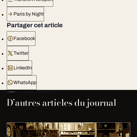
Paris by Night
Partager cet article
Facebook
Twitter
LinkedIn
WhatsApp
À LIRE ENSUITE
D’autres articles du journal