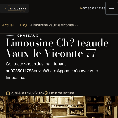
07 85 01 17 83
Accueil
›
Blog
›
Limousine vaux le vicomte 77
CHÂTEAUX
Limousine Ch? teaude
Vaux-le-Vicomte 77
Contactez-nous dès maintenant
au0785011783ouviaWhats Apppour réserver votre
limousine.
Publié le
02/02/2026
1 min de lecture