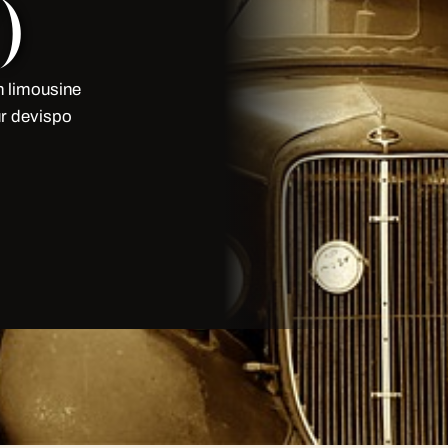
)
n limousine
ur devispo
 Diplome Chelles 77 à Chelles
:
uvée.