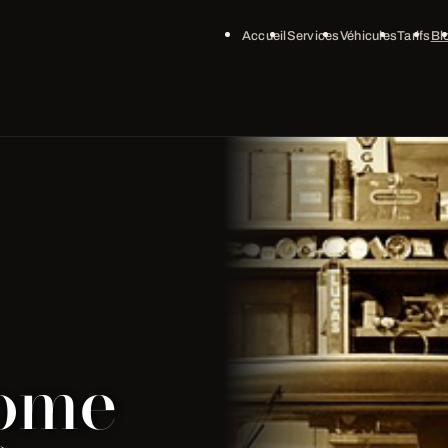
Accueil
Services
Véhicules
Tarifs
Bl
lome