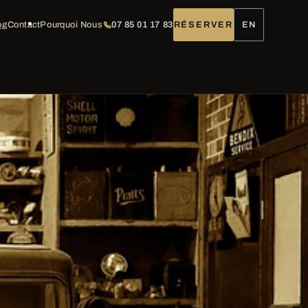
og
Contact
Pourquoi Nous
07 85 01 17 83
RÉSERVER
EN