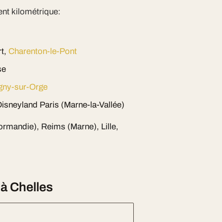
nt kilométrique:
rt,
Charenton-le-Pont
se
igny-sur-Orge
isneyland Paris (Marne-la-Vallée)
Normandie), Reims (Marne), Lille,
à Chelles