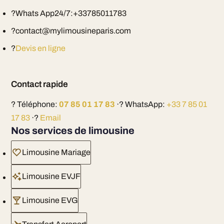
?Whats App24/7:+33785011783
?contact@mylimousineparis.com
?
Devis en ligne
Contact rapide
? Téléphone:
07 85 01 17 83
·? WhatsApp:
+33 7 85 01
17 83
·?
Email
Nos services de limousine
Limousine Mariage
Limousine EVJF
Limousine EVG