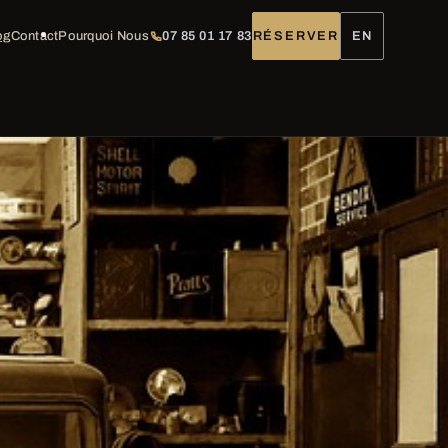
og
Contact
Pourquoi Nous
07 85 01 17 83
RÉSERVER
EN