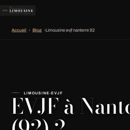
Accueil
›
Blog
›
Limousine evjf nanterre 92
EVJF à Nant
LIMOUSINE-EVJF
(92) 2