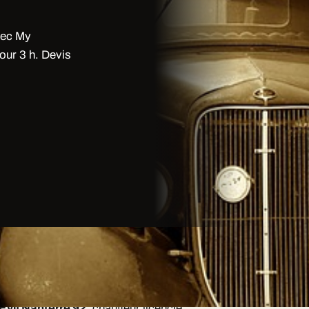
vec My
our 3 h. Devis
Evjf
Nanterre
92 à Nanterre: preuve
Evjf Nanterre 92
: chauffeur licencié