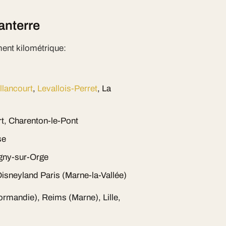
anterre
ent kilométrique:
llancourt
,
Levallois-Perret
, La
rt, Charenton-le-Pont
se
gny-sur-Orge
isneyland Paris (Marne-la-Vallée)
Normandie), Reims (Marne), Lille,