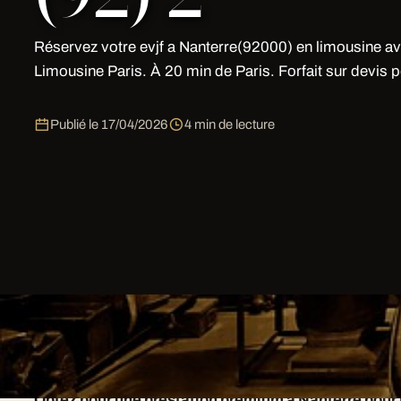
Réservez votre evjf a Nanterre(92000) en limousine a
Limousine Paris. À 20 min de Paris. Forfait sur devis p
Publié le
17/04/2026
4 min de lecture
Nos clients fidèles reviennent en moyenne 3x/an pour 
de la qualité de notre service.
Optez pour une prestation premium à Nanterre pour 