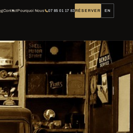
og
Contact
Pourquoi Nous
07 85 01 17 83
RÉSERVER
EN