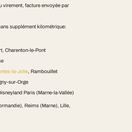
ou virement, facture envoyée par
sans supplément kilométrique:
rt, Charenton-le-Pont
se
ntes-la-Jolie
, Rambouillet
gny-sur-Orge
isneyland Paris (Marne-la-Vallée)
Normandie), Reims (Marne), Lille,