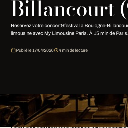
Billancourt 
Réservez votre concert&festival a Boulogne-Billancou
limousine avec My Limousine Paris. À 15 min de Paris
Publié le
17/04/2026
4 min de lecture
Notre approche pour Concert Festival Boulogne Billanc
l'écoute de vos besoins, conseil personnalisé, planning
Optez pour une prestation premium à Boulogne-Billa