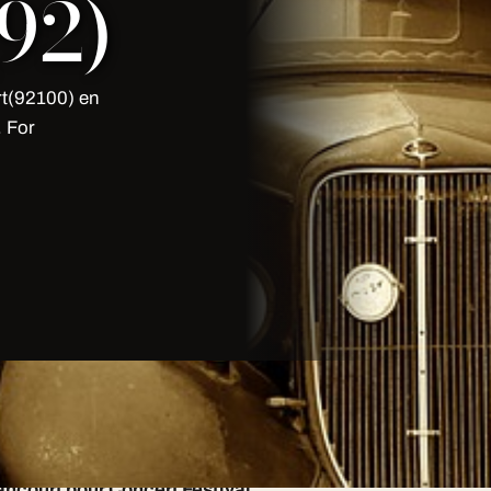
(92)
rt(92100) en
. For
ourt 92 à Boulogne-Billancourt: à
 détaillé, exécution irréprochable.
ncourt pour Concert Festival