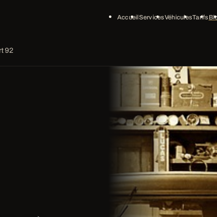
Accueil
Services
Véhicules
Tarifs
Bl
rt 92