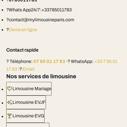
?Whats App24/7:+33785011783
?contact@mylimousineparis.com
?
Devis en ligne
Contact rapide
? Téléphone:
07 85 01 17 83
·? WhatsApp:
+33 7 85 01
17 83
·?
Email
Nos services de limousine
Limousine Mariage
Limousine EVJF
Limousine EVG