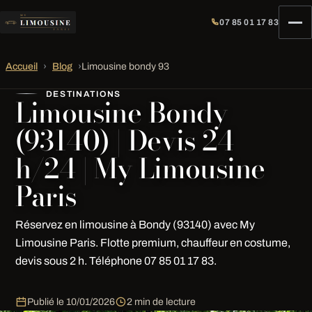
07 85 01 17 83
Accueil
›
Blog
›
Limousine bondy 93
DESTINATIONS
Limousine Bondy
(93140) | Devis 24
h/24 | My Limousine
Paris
Réservez en limousine à Bondy (93140) avec My
Limousine Paris. Flotte premium, chauffeur en costume,
devis sous 2 h. Téléphone 07 85 01 17 83.
Publié le
10/01/2026
2 min de lecture