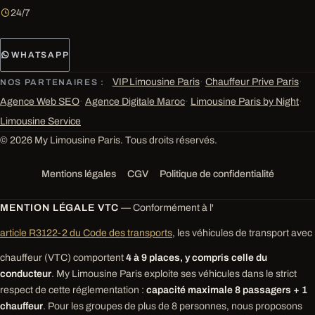
24/7
WHATSAPP
VIP Limousine Paris
·
Chauffeur Prive Paris
·
NOS PARTENAIRES :
Agence Web SEO
·
Agence Digitale Maroc
·
Limousine Paris by Night
·
Limousine Service
© 2026 My Limousine Paris. Tous droits réservés.
Mentions légales
CGV
Politique de confidentialité
MENTION LÉGALE VTC
— Conformément à l'
article R3122-2 du Code des transports
, les véhicules de transport avec
chauffeur (VTC) comportent
4 à 9 places, y compris celle du
conducteur
. My Limousine Paris exploite ses véhicules dans le strict
respect de cette réglementation :
capacité maximale 8 passagers + 1
chauffeur
. Pour les groupes de plus de 8 personnes, nous proposons