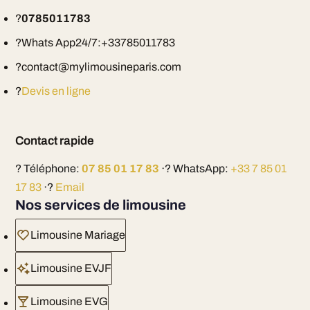
?
0785011783
?Whats App24/7:+33785011783
?contact@mylimousineparis.com
?
Devis en ligne
Contact rapide
? Téléphone:
07 85 01 17 83
·? WhatsApp:
+33 7 85 01
17 83
·?
Email
Nos services de limousine
Limousine Mariage
Limousine EVJF
Limousine EVG