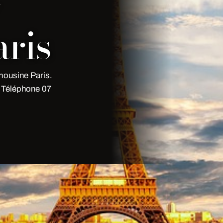
y
ris
mousine Paris.
. Téléphone 07
à Bagnolet(93170)
93170, Seine-Saint-Denis-93)? My