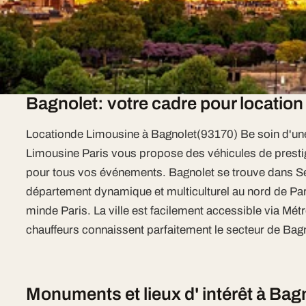
Limousine Paris est votre partenaire premium. Bagnol
flotte(Lincoln Town Carblanche/noire, Hummer H2 str
EVJF)à
sur devis tout inclus
.
Bagnolet: votre cadre pour location
Locationde Limousine à Bagnolet(93170) Be soin d'un
Limousine Paris vous propose des véhicules de presti
pour tous vos événements. Bagnolet se trouve dans Se
département dynamique et multiculturel au nord de Par
minde Paris. La ville est facilement accessible via M
chauffeurs connaissent parfaitement le secteur de Bagn
Monuments et lieux d' intérêt à Bag