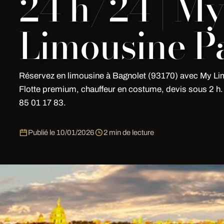
24 h/24 | M
Limousine Pa
Réservez en limousine à Bagnolet (93170) avec My Li
Flotte premium, chauffeur en costume, devis sous 2 h
85 01 17 83.
Publié le
10/01/2026
2 min de lecture
Location Limousine en Limousine 
Vous organisez votre
location limousine à
Bagnolet
(