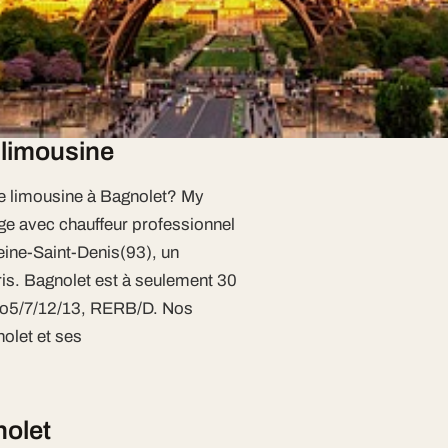
et setrouveà30 minde Paris. Notre
etch, Chrysler 300 C, Pink Hummer
 limousine
e limousine à Bagnolet? My
ge avec chauffeur professionnel
ine-Saint-Denis(93), un
is. Bagnolet est à seulement 30
étro5/7/12/13, RERB/D. Nos
olet et ses
nolet