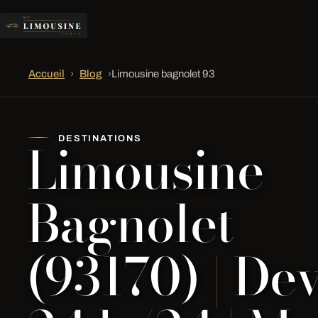
Accueil
›
Blog
›
Limousine bagnolet 93
Limousine
DESTINATIONS
Bagnolet
(93170) | Dev