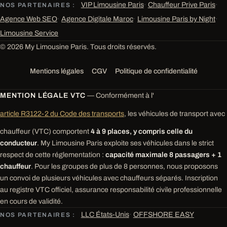
VIP Limousine Paris
·
Chauffeur Prive Paris
·
NOS PARTENAIRES :
Agence Web SEO
·
Agence Digitale Maroc
·
Limousine Paris by Night
·
Limousine Service
© 2026 My Limousine Paris. Tous droits réservés.
Mentions légales
CGV
Politique de confidentialité
MENTION LÉGALE VTC
— Conformément à l'
article R3122-2 du Code des transports
, les véhicules de transport avec
chauffeur (VTC) comportent
4 à 9 places, y compris celle du
conducteur
. My Limousine Paris exploite ses véhicules dans le strict
respect de cette réglementation :
capacité maximale 8 passagers + 1
chauffeur
. Pour les groupes de plus de 8 personnes, nous proposons
un convoi de plusieurs véhicules avec chauffeurs séparés. Inscription
au registre VTC officiel, assurance responsabilité civile professionnelle
en cours de validité.
LLC États-Unis
·
OFFSHORE EASY
NOS PARTENAIRES :