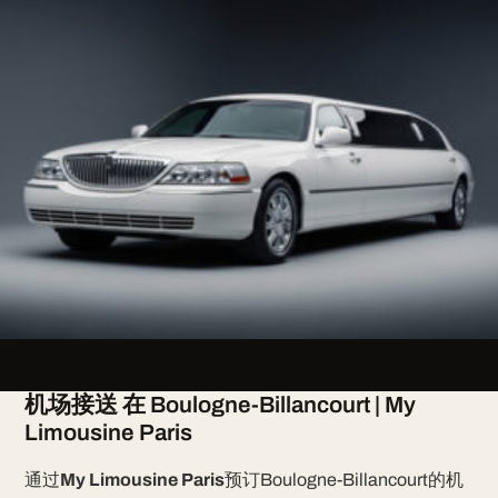
机场接送 在 Boulogne-Billancourt | My
Limousine Paris
通过
My Limousine Paris
预订Boulogne-Billancourt的机