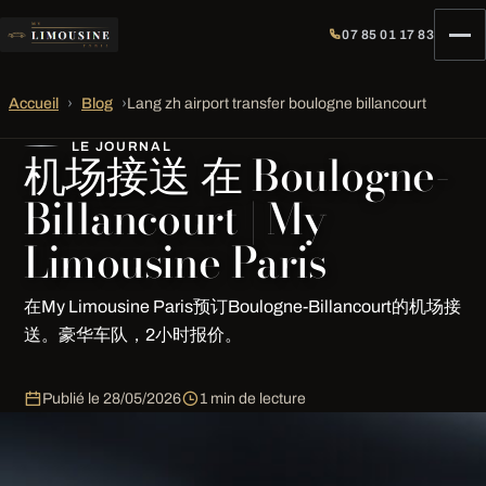
07 85 01 17 83
Accueil
›
Blog
›
Lang zh airport transfer boulogne billancourt
LE JOURNAL
机场接送 在 Boulogne-
Billancourt | My
Limousine Paris
在My Limousine Paris预订Boulogne-Billancourt的机场接
送。豪华车队，2小时报价。
Publié le
28/05/2026
1 min de lecture