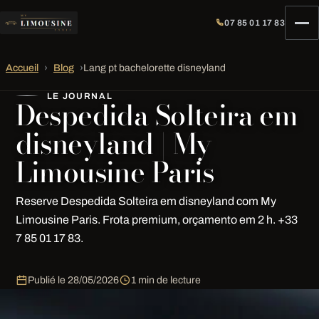
07 85 01 17 83
Accueil
›
Blog
›
Lang pt bachelorette disneyland
LE JOURNAL
Despedida Solteira em
disneyland | My
Limousine Paris
Reserve Despedida Solteira em disneyland com My
Limousine Paris. Frota premium, orçamento em 2 h. +33
7 85 01 17 83.
Publié le
28/05/2026
1 min de lecture