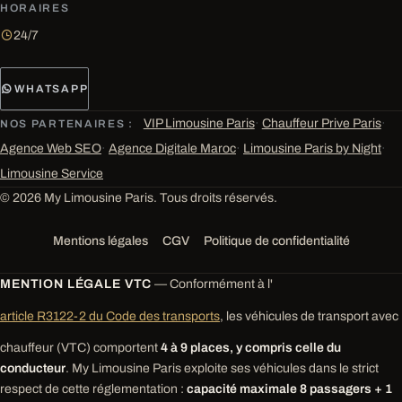
HORAIRES
24/7
WHATSAPP
VIP Limousine Paris
·
Chauffeur Prive Paris
·
NOS PARTENAIRES :
Agence Web SEO
·
Agence Digitale Maroc
·
Limousine Paris by Night
·
Limousine Service
© 2026 My Limousine Paris. Tous droits réservés.
Mentions légales
CGV
Politique de confidentialité
MENTION LÉGALE VTC
— Conformément à l'
article R3122-2 du Code des transports
, les véhicules de transport avec
chauffeur (VTC) comportent
4 à 9 places, y compris celle du
conducteur
. My Limousine Paris exploite ses véhicules dans le strict
respect de cette réglementation :
capacité maximale 8 passagers + 1