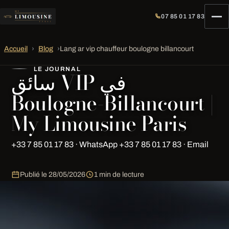
07 85 01 17 83
Accueil
›
Blog
›
Lang ar vip chauffeur boulogne billancourt
LE JOURNAL
سائق VIP في
Boulogne-Billancourt |
My Limousine Paris
+33 7 85 01 17 83 · WhatsApp +33 7 85 01 17 83 · Email
Publié le
28/05/2026
1 min de lecture