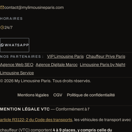
contact@mylimousineparis.com
HORAIRES
24/7
WHATSAPP
VIP Limousine Paris
·
Chauffeur Prive Paris
·
NOS PARTENAIRES :
Agence Web SEO
·
Agence Digitale Maroc
·
Limousine Paris by Night
·
Limousine Service
© 2026 My Limousine Paris. Tous droits réservés.
Mentions légales
CGV
Politique de confidentialité
MENTION LÉGALE VTC
— Conformément à l'
article R3122-2 du Code des transports
, les véhicules de transport avec
chauffeur (VTC) comportent
4 à 9 places, y compris celle du