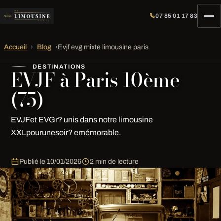
07 85 01 17 83
Accueil
›
Blog
›
Evjf evg mixte limousine paris
DESTINATIONS
EVJF à Paris 10ème
(75)
EVJFet EVGr? unis dans notre limousine
XXLpourunesoir? emémorable.
Publié le
10/01/2026
2 min de lecture