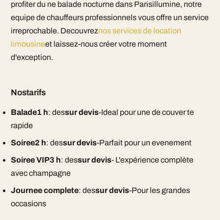
profiter du ne balade nocturne dans Parisillumine, notre
equipe de chauffeurs professionnels vous offre un service
irreprochable. Decouvrez
nos services de location
limousine
et laissez-nous créer votre moment
d'exception.
Nostarifs
Balade1 h
: des
sur devis
-Ideal pour une de couver te
rapide
Soiree2 h
: des
sur devis
-Parfait pour un evenement
Soiree VIP3 h
: des
sur devis
- L'expérience complète
avec champagne
Journee complete
: des
sur devis
-Pour les grandes
occasions