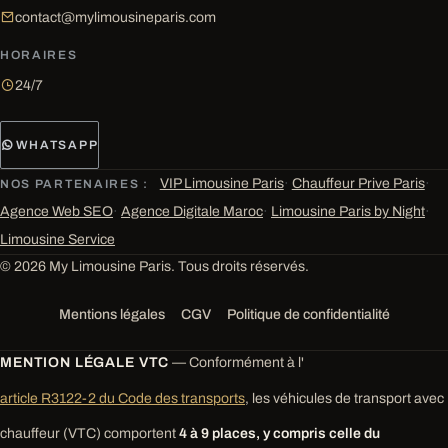
contact@mylimousineparis.com
HORAIRES
24/7
WHATSAPP
VIP Limousine Paris
·
Chauffeur Prive Paris
·
NOS PARTENAIRES :
Agence Web SEO
·
Agence Digitale Maroc
·
Limousine Paris by Night
·
Limousine Service
© 2026 My Limousine Paris. Tous droits réservés.
Mentions légales
CGV
Politique de confidentialité
MENTION LÉGALE VTC
— Conformément à l'
article R3122-2 du Code des transports
, les véhicules de transport avec
chauffeur (VTC) comportent
4 à 9 places, y compris celle du