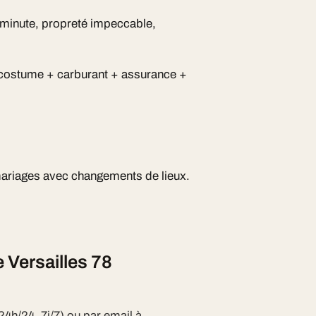
 la minute, propreté impeccable,
 costume + carburant + assurance +
mariages avec changements de lieux.
Versailles 78
24h/24, 7j/7) ou par email à