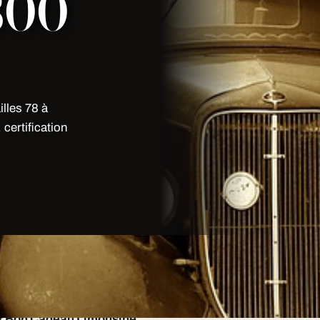
800
lles 78 à
certification
lles 78 à Versailles: membre du
nelle.
ur Bon Cadeau Limousine