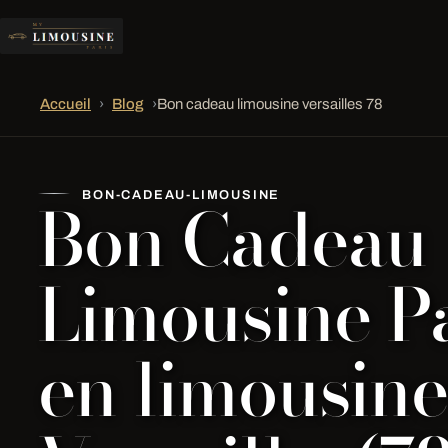
Accueil
›
Blog
›
Bon cadeau limousine versailles 78
Bon Cadeau
BON-CADEAU-LIMOUSINE
Limousine Pa
en limousin