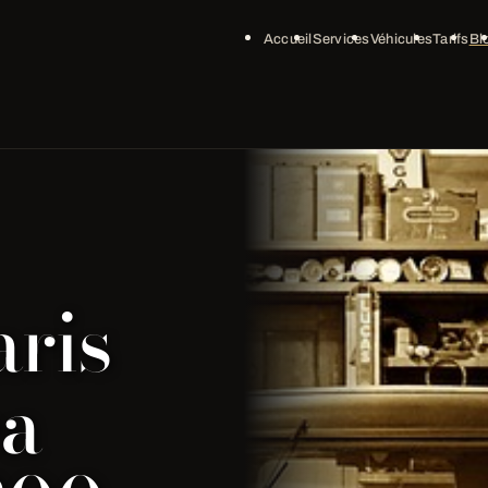
Accueil
Services
Véhicules
Tarifs
Bl
ris
ea