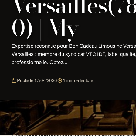
Versailles(7
0) | My
Expertise reconnue pour Bon Cadeau Limousine Versai
Versailles : membre du syndicat VTC IDF, label qualité, 
professionnelle. Optez…
Publié le
17/04/2026
4 min de lecture
Expertise reconnue pour Bon Cadeau Limousine Versai
syndicat VTC IDF, label qualité, certification profession
Optez pour une prestation premium à Versailles po