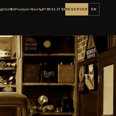
og
Contact
Pourquoi Nous
07 85 01 17 83
RÉSERVER
EN