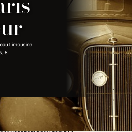
ris
eur
deau Limousine
s, 8
eau Limousine Saint Denis 93 à
adeau Limousine Saint Denis 93 à