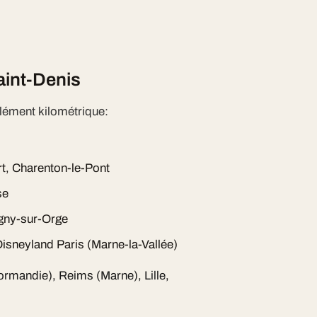
aint-Denis
lément kilométrique:
rt, Charenton-le-Pont
se
gny-sur-Orge
isneyland Paris (Marne-la-Vallée)
Normandie), Reims (Marne), Lille,