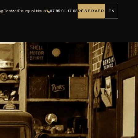
og
Contact
Pourquoi Nous
07 85 01 17 83
RÉSERVER
EN