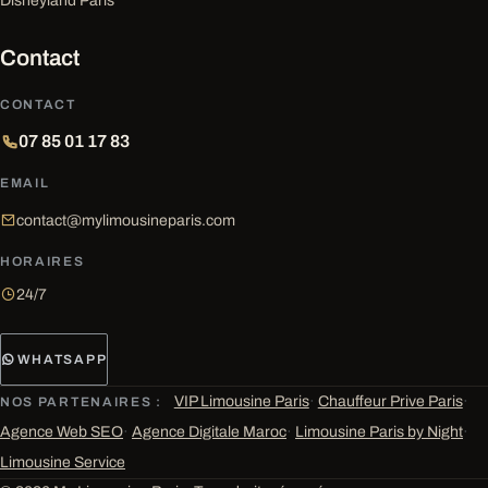
Disneyland Paris
Contact
CONTACT
07 85 01 17 83
EMAIL
contact@mylimousineparis.com
HORAIRES
24/7
WHATSAPP
VIP Limousine Paris
·
Chauffeur Prive Paris
·
NOS PARTENAIRES :
Agence Web SEO
·
Agence Digitale Maroc
·
Limousine Paris by Night
·
Limousine Service