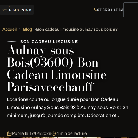
07 85 01 17 83
Accueil
›
Blog
›
Bon cadeau limousine aulnay sous bois 93
BON-CADEAU-LIMOUSINE
Aulnay-sous-
Bois(93600)-Bon
Cadeau Limousine
Parisavecchauff
Locations courte ou longue durée pour Bon Cadeau
Limousine Aulnay Sous Bois 93 à Aulnay-sous-Bois : 2h
minimum, jusqu'à journée complète. Décoration et…
Publié le
17/04/2026
4 min de lecture