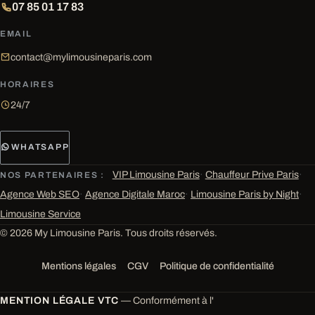
07 85 01 17 83
EMAIL
contact@mylimousineparis.com
HORAIRES
24/7
WHATSAPP
VIP Limousine Paris
·
Chauffeur Prive Paris
·
NOS PARTENAIRES :
Agence Web SEO
·
Agence Digitale Maroc
·
Limousine Paris by Night
·
Limousine Service
© 2026 My Limousine Paris. Tous droits réservés.
Mentions légales
CGV
Politique de confidentialité
MENTION LÉGALE VTC
— Conformément à l'